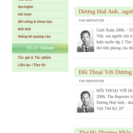
đọc/nghe
Dương Huệ Anh...ngườ
tản mạn
THE REPORTER
đời sống & khoa học
linh tinh
Cuối Xuân 2006, / T
Việt, mà người chủ 
thông tin quảng cáo
hiện tuyển tập 2 Thơ
XT-LV Tribune
thơ tiền phong của th
Tác giả & Tác phẩm
Liên lạc / Thư tín
Đối Thoại Với Dương
THE REPORTER
ĐỐI THOẠI VỚI DƯƠ
2006, The Reporter l
Dương Huệ Anh,- đang
Việt Thế Kỷ 20” ...
Thơ Hà Thựơng Nhân