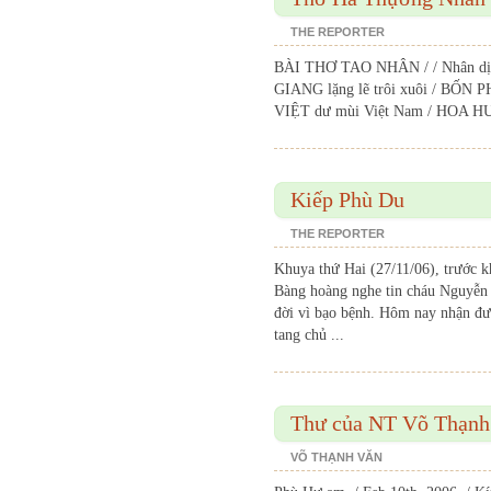
THE REPORTER
BÀI THƠ TAO NHÂN / / Nhân dị
GIANG lặng lẽ trôi xuôi / BỐN
VIỆT dư mùi Việt Nam / HOA H
Kiếp Phù Du
THE REPORTER
Khuya thứ Hai (27/11/06), trước k
Bàng hoàng nghe tin cháu Nguyễn
đời vì bạo bệnh. Hôm nay nhận đư
tang chủ ...
Thư của NT Võ Thạnh
VÕ THẠNH VĂN