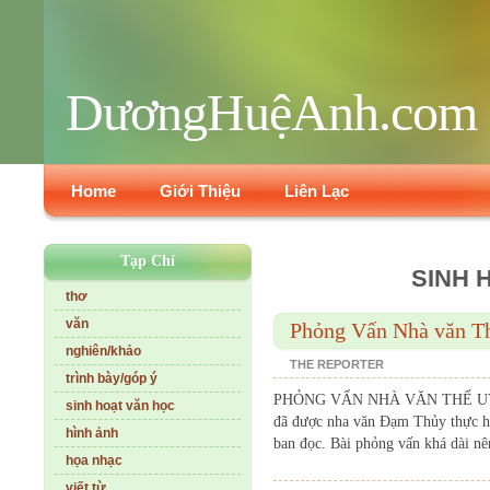
DươngHuệAnh.com
Home
Giới Thiệu
Liên Lạc
Tạp Chí
SINH 
thơ
văn
Phỏng Vấn Nhà văn T
nghiên/khảo
THE REPORTER
trình bày/góp ý
PHỎNG VẤN NHÀ VĂN THẾ UYÊN /
sinh hoạt văn học
đã được nha văn Đạm Thủy thực hi
hình ảnh
ban đọc. Bài phỏng vấn khá dài nên
họa nhạc
viết từ...