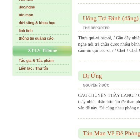
đọc/nghe
tản mạn
Uống Trà Đinh (đắng)
đời sống & khoa học
THE REPORTER
linh tinh
Thưa quí-vị bác-sĩ, / Gần đây nhiề
thông tin quảng cáo
nghe nói trà chữa được nhiều bệnh,
XT-LV Tribune
cảm-ơn quí bác-sĩ. / / Chết ! Chết !
Tác giả & Tác phẩm
Liên lạc / Thư tín
Dị Ứng
NGUYỄN Ý ĐỨC
CÂU CHUYỆN THẦY LANG: / Câu 
thấy nhiều thân hữu ấm ức than ph
vấn đề này. Để cùng nhau phòng ngừ
Tản Mạn Về Đề Phòng