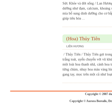
Sức Khỏe và đời sống / Lan Hương
dưỡng như đạm, calcium, khoáng sắ
mía bổ sung dinh dưỡng cho cơ bắp,
giúp tiêu hóa ...
(Hoa) Thủy Tiên
LIÊN HƯƠNG
/ Thủy Tiên / Thủy Tiên gợi trong 
trắng toát, uyển chuyển với vũ kh
một loài hoa thanh nhã, cánh hoa
từng chùm, nhụy hoa màu vàng hìn
gang tay, mọc trên một củ như loại
Copyright © 2007 du
Copyright © Aurora Borealis, De