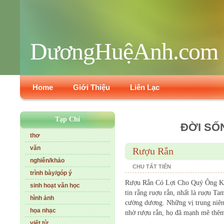
DươngHuệAnh.com
Home
Giới Thiệu
Liên Lạc
Tạp Chí
ĐỜI SỐ
thơ
văn
Rượu Rắn
nghiên/khảo
CHU TẤT TIẾN
trình bày/góp ý
Rượu Rắn Có Lợi Cho Quý Ông Khô
sinh hoạt văn học
tin rằng ruợu rắn, nhất là ruợu Tam
hình ảnh
cường dương. Những vị trung niên,
họa nhạc
nhờ rượu rắn, họ đã mạnh mẽ thêm 
viết từ...