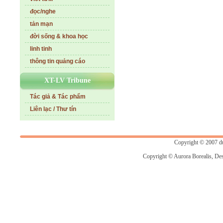
đọc/nghe
tản mạn
đời sống & khoa học
linh tinh
thông tin quảng cáo
XT-LV Tribune
Tác giả & Tác phẩm
Liên lạc / Thư tín
Copyright © 2007 d
Copyright © Aurora Borealis, De