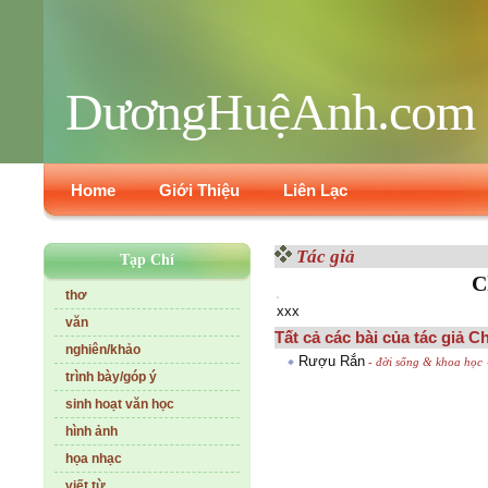
DươngHuệAnh.com
Home
Giới Thiệu
Liên Lạc
Tác giả
Tạp Chí
C
thơ
xxx
văn
Tất cả các bài của tác giả C
nghiên/khảo
Rượu Rắn
- đời sống & khoa học
trình bày/góp ý
sinh hoạt văn học
hình ảnh
họa nhạc
viết từ...