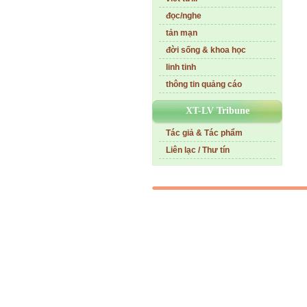
đọc/nghe
tản mạn
đời sống & khoa học
linh tinh
thông tin quảng cáo
XT-LV Tribune
Tác giả & Tác phẩm
Liên lạc / Thư tín