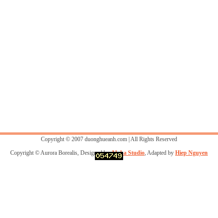
Copyright © 2007 duonghueanh.com | All Rights Reserved
Copyright © Aurora Borealis, Designed by
Alpha Studio
, Adapted by
Hiep Nguyen