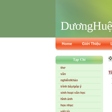
DươngHuệ
Home
Giới Thiệu
Tạp Chí
thơ
Tấ
văn
nghiên/khảo
trình bày/góp ý
sinh hoạt văn học
hình ảnh
họa nhạc
viết từ...