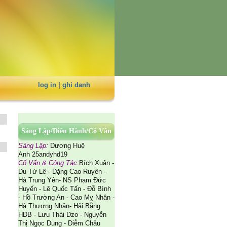
log in
|
ghi danh
Sáng Lập/Điều Hành/Cố Vấn
Sáng Lập:
Dương Huệ
Anh 25andyhd19
Cố Vấn & Cộng Tác:
Bích Xuân -
Du Tử Lê - Đặng Cao Ruyên -
Hà Trung Yên- NS Phạm Đức
Huyến - Lê Quốc Tấn - Đỗ Bình
- Hồ Trường An - Cao Mỵ Nhân -
Hà Thượng Nhân- Hải Bằng
HDB - Lưu Thái Dzo - Nguyễn
Thị Ngọc Dung - Diễm Châu